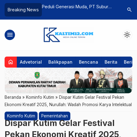
an Kutim Dorong
Peduli Generasi Muda, PT Subur
Tujuh Fr
search
Breaking News
n Jadi Produk
Abadi Plantations Gelar Edukasi
Pandang
Kesehatan dan Keselamatan
menu
light_mode
home
Advetorial
Balikpapan
Bencana
Berita
Berita
Beranda
»
Kominfo Kutim
»
Dispar Kutim Gelar Festival Pekan
Ekonomi Kreatif 2025, Nurullah: Wadah Promosi Karya Intelektual
Kominfo Kutim
Pemerintahan
Dispar Kutim Gelar Festival
Pekan Ekonomi Kreatif 2025,