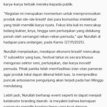
karya-karya terbaik mereka kepada publik.
​“Kegiatan ini merupakan momentum untuk mempromosikan
produk dan ide-ide kreatif dari para komunitas intelektual
yang telah memiliki karya nyata. Fokus kita kali ini mencakup
bidang kuliner, kriya, hingga seni pertunjukan yang didukung
penuh oleh semangat rekan-rekan pemuda,” ujar Nurullah di
hadapan para undangan, pada Kamis (27/11/2025).
​Nurullah menjelaskan, meskipun ekonomi kreatif mencakup
17 subsektor yang luas, festival tahun ini secara khusus
mengurasi sektor seni, pertunjukan, dan karya inovatif
pemuda. Pihak panitia telah memfasilitasi stan-stan pameran
agar produk lokal dapat dikenal lebih luas. Ia memprediksi
puncak antusiasme pengunjung akan terjadi pada hari Minggu
mendatang.
​Lebih jauh, Nurullah berharap event seperti ini dapat menjadi
katalisator branding daerah. Ia meyakini bahwa kemajuan
pariwisata memiliki korelasi linear yang kuat dengan