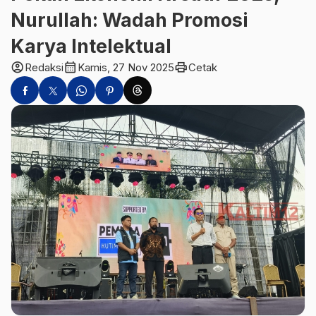
Nurullah: Wadah Promosi
Karya Intelektual
account_circle
calendar_month
print
Redaksi
Kamis, 27 Nov 2025
Cetak