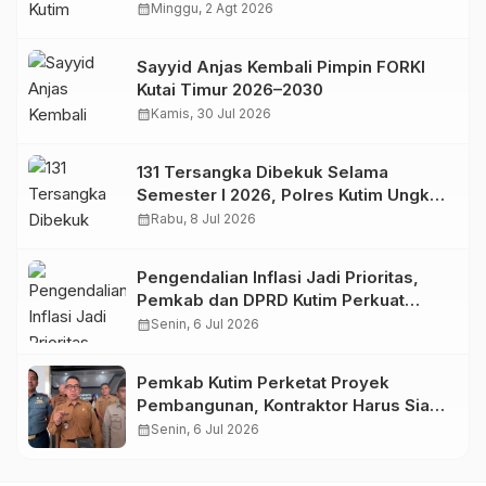
Daerah
calendar_month
Minggu, 2 Agt 2026
Sayyid Anjas Kembali Pimpin FORKI
Kutai Timur 2026–2030
calendar_month
Kamis, 30 Jul 2026
131 Tersangka Dibekuk Selama
Semester I 2026, Polres Kutim Ungkap
112 Kasus Narkoba
calendar_month
Rabu, 8 Jul 2026
Pengendalian Inflasi Jadi Prioritas,
Pemkab dan DPRD Kutim Perkuat
Sinergi Jaga Stabilitas Harga
calendar_month
Senin, 6 Jul 2026
Pemkab Kutim Perketat Proyek
Pembangunan, Kontraktor Harus Siap
Modal dan Tanggung Jawab
calendar_month
Senin, 6 Jul 2026