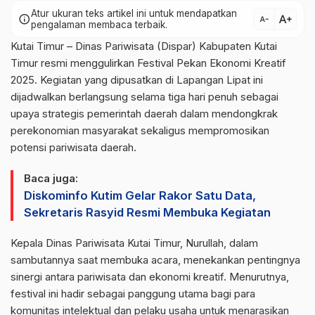
Atur ukuran teks artikel ini untuk mendapatkan
text_increase
info
text_decrease
pengalaman membaca terbaik.
Kutai Timur – Dinas Pariwisata (Dispar) Kabupaten Kutai
Timur resmi menggulirkan Festival Pekan Ekonomi Kreatif
2025. Kegiatan yang dipusatkan di Lapangan Lipat ini
dijadwalkan berlangsung selama tiga hari penuh sebagai
upaya strategis pemerintah daerah dalam mendongkrak
perekonomian masyarakat sekaligus mempromosikan
potensi pariwisata daerah.
Baca juga:
Diskominfo Kutim Gelar Rakor Satu Data,
Sekretaris Rasyid Resmi Membuka Kegiatan
​Kepala Dinas Pariwisata Kutai Timur, Nurullah, dalam
sambutannya saat membuka acara, menekankan pentingnya
sinergi antara pariwisata dan ekonomi kreatif. Menurutnya,
festival ini hadir sebagai panggung utama bagi para
komunitas intelektual dan pelaku usaha untuk menarasikan