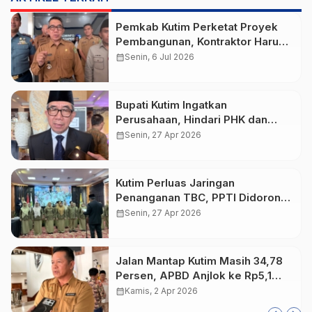
Pemkab Kutim Perketat Proyek
Pembangunan, Kontraktor Harus
Siap Modal dan Tanggung Jawab
calendar_month
Senin, 6 Jul 2026
Bupati Kutim Ingatkan
Perusahaan, Hindari PHK dan
Siapkan Alternatif untuk
calendar_month
Senin, 27 Apr 2026
Karyawan
Kutim Perluas Jaringan
Penanganan TBC, PPTI Didorong
Aktif di Lapangan
calendar_month
Senin, 27 Apr 2026
Jalan Mantap Kutim Masih 34,78
Persen, APBD Anjlok ke Rp5,1
Triliun
calendar_month
Kamis, 2 Apr 2026