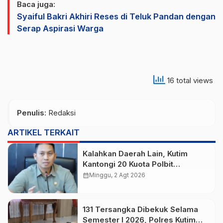
Baca juga:
Syaiful Bakri Akhiri Reses di Teluk Pandan dengan
Serap Aspirasi Warga
16 total views
Penulis
: Redaksi
ARTIKEL TERKAIT
Kalahkan Daerah Lain, Kutim
Kantongi 20 Kuota Polbit
Kemenhub untuk Putra Daerah
calendar_month
Minggu, 2 Agt 2026
131 Tersangka Dibekuk Selama
Semester I 2026, Polres Kutim