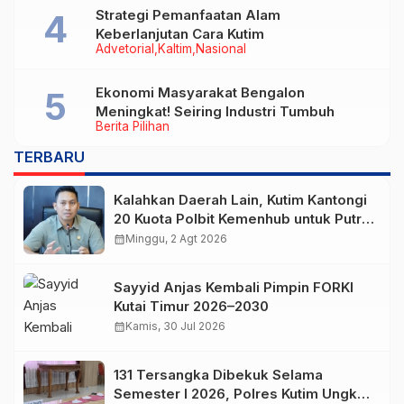
Strategi Pemanfaatan Alam
Keberlanjutan Cara Kutim
Advetorial
Kaltim
Nasional
Ekonomi Masyarakat Bengalon
Meningkat! Seiring Industri Tumbuh
Berita Pilihan
TERBARU
Kalahkan Daerah Lain, Kutim Kantongi
20 Kuota Polbit Kemenhub untuk Putra
Daerah
calendar_month
Minggu, 2 Agt 2026
Sayyid Anjas Kembali Pimpin FORKI
Kutai Timur 2026–2030
calendar_month
Kamis, 30 Jul 2026
131 Tersangka Dibekuk Selama
Semester I 2026, Polres Kutim Ungkap