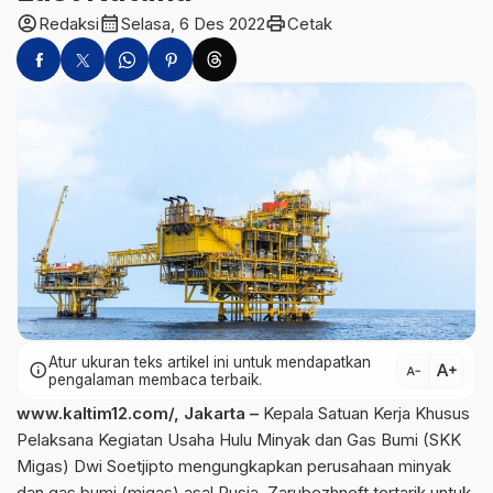
account_circle
calendar_month
print
Redaksi
Selasa, 6 Des 2022
Cetak
Atur ukuran teks artikel ini untuk mendapatkan
text_increase
info
text_decrease
pengalaman membaca terbaik.
www.kaltim12.com/, Jakarta –
Kepala Satuan Kerja Khusus
Pelaksana Kegiatan Usaha Hulu Minyak dan Gas Bumi (SKK
Migas) Dwi Soetjipto mengungkapkan perusahaan minyak
dan gas bumi (migas) asal Rusia, Zarubezhneft tertarik untuk