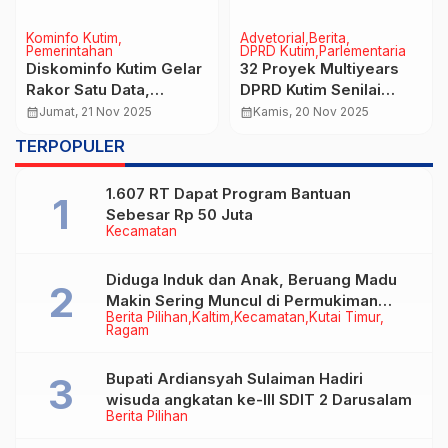
Kominfo Kutim
Advetorial
Berita
Pemerintahan
DPRD Kutim
Parlementaria
Diskominfo Kutim Gelar
32 Proyek Multiyears
Rakor Satu Data,
DPRD Kutim Senilai
Sekretaris Rasyid
Rp2,1 Triliun,
calendar_month
Jumat, 21 Nov 2025
calendar_month
Kamis, 20 Nov 2025
Resmi Membuka
Infrastruktur Jadi
TERPOPULER
Kegiatan
Prioritas
1.607 RT Dapat Program Bantuan
Sebesar Rp 50 Juta
Kecamatan
Diduga Induk dan Anak, Beruang Madu
Makin Sering Muncul di Permukiman
Berita Pilihan
Kaltim
Kecamatan
Kutai Timur
Warga
Ragam
Bupati Ardiansyah Sulaiman Hadiri
wisuda angkatan ke-III SDIT 2 Darusalam
Berita Pilihan