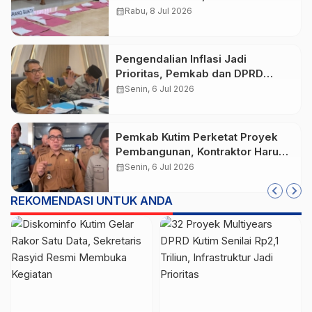
Ungkap 112 Kasus Narkoba
calendar_month
Rabu, 8 Jul 2026
Pengendalian Inflasi Jadi
Prioritas, Pemkab dan DPRD
Kutim Perkuat Sinergi Jaga
calendar_month
Senin, 6 Jul 2026
Stabilitas Harga
Pemkab Kutim Perketat Proyek
Pembangunan, Kontraktor Harus
Siap Modal dan Tanggung Jawab
calendar_month
Senin, 6 Jul 2026
REKOMENDASI UNTUK ANDA