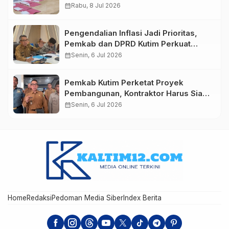
112 Kasus Narkoba
calendar_month
Rabu, 8 Jul 2026
Pengendalian Inflasi Jadi Prioritas,
Pemkab dan DPRD Kutim Perkuat
Sinergi Jaga Stabilitas Harga
calendar_month
Senin, 6 Jul 2026
Pemkab Kutim Perketat Proyek
Pembangunan, Kontraktor Harus Siap
Modal dan Tanggung Jawab
calendar_month
Senin, 6 Jul 2026
Home
Redaksi
Pedoman Media Siber
Index Berita