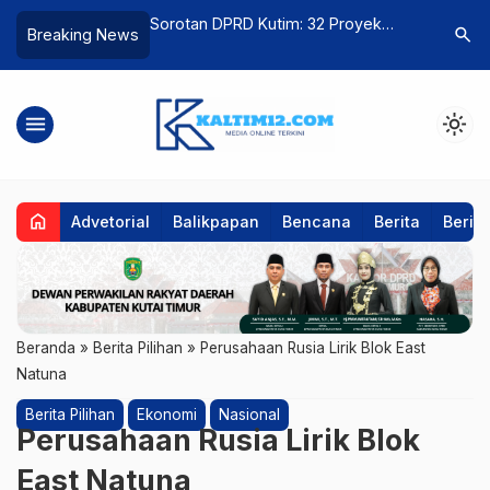
Kebutuhan
Sorotan DPRD Kutim: 32 Proyek
Dukung A
search
Breaking News
Kutim
Tahun Jamak Disiapkan, Fokus
0909 Kuti
Pembangunan Jalan dan
Makanan B
Infrastruktur Tertinggal
menu
light_mode
home
Advetorial
Balikpapan
Bencana
Berita
Berita
Beranda
»
Berita Pilihan
»
Perusahaan Rusia Lirik Blok East
Natuna
Berita Pilihan
Ekonomi
Nasional
Perusahaan Rusia Lirik Blok
East Natuna