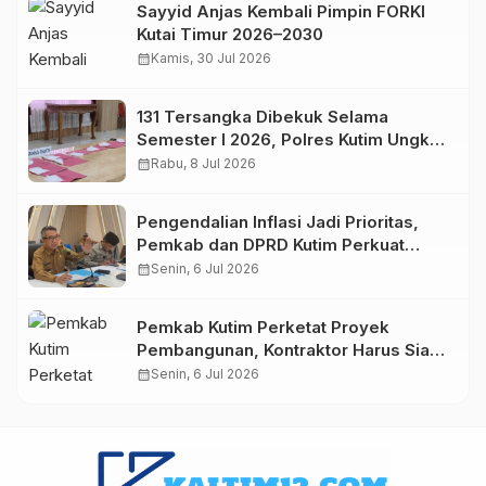
Sayyid Anjas Kembali Pimpin FORKI
Kutai Timur 2026–2030
calendar_month
Kamis, 30 Jul 2026
131 Tersangka Dibekuk Selama
Semester I 2026, Polres Kutim Ungkap
112 Kasus Narkoba
calendar_month
Rabu, 8 Jul 2026
Pengendalian Inflasi Jadi Prioritas,
Pemkab dan DPRD Kutim Perkuat
Sinergi Jaga Stabilitas Harga
calendar_month
Senin, 6 Jul 2026
Pemkab Kutim Perketat Proyek
Pembangunan, Kontraktor Harus Siap
Modal dan Tanggung Jawab
calendar_month
Senin, 6 Jul 2026