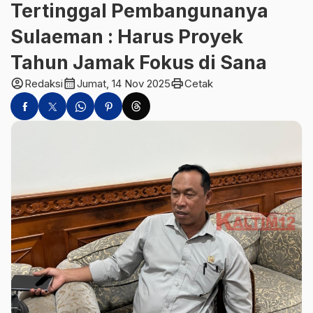
Tertinggal Pembangunanya
Sulaeman : Harus Proyek
Tahun Jamak Fokus di Sana
account_circle
calendar_month
print
Redaksi
Jumat, 14 Nov 2025
Cetak