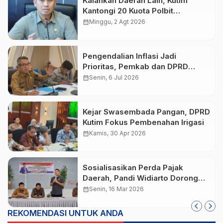
Kalahkan Daerah Lain, Kutim
Kantongi 20 Kuota Polbit
Kemenhub untuk Putra Daerah
calendar_month
Minggu, 2 Agt 2026
Pengendalian Inflasi Jadi
Prioritas, Pemkab dan DPRD
Kutim Perkuat Sinergi Jaga
calendar_month
Senin, 6 Jul 2026
Stabilitas Harga
Kejar Swasembada Pangan, DPRD
Kutim Fokus Pembenahan Irigasi
calendar_month
Kamis, 30 Apr 2026
Sosialisasikan Perda Pajak
Daerah, Pandi Widiarto Dorong
Sangatta Tumbuh Menjadi Kota
calendar_month
Senin, 16 Mar 2026
Jasa
REKOMENDASI UNTUK ANDA