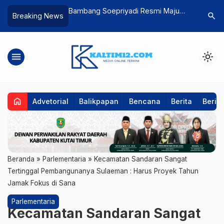
yadi Resmi Maju
Sayyid Anjas Resmi Maju Calon
Pengurus
search
Breaking News
okrat Kaltim,
Ketua DPD Golkar Kutim, Klaim
Lantik, D
asi dan Rebut
Sudah Kantongi Dukungan 30
Bupati
blik
Persen
menu
light_mode
home
Advetorial
Balikpapan
Bencana
Berita
Berita
Beranda
»
Parlementaria
»
Kecamatan Sandaran Sangat
Tertinggal Pembangunanya Sulaeman : Harus Proyek Tahun
Jamak Fokus di Sana
Parlementaria
Kecamatan Sandaran Sangat