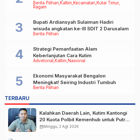
Berita Pilihan
Kaltim
Kecamatan
Kutai Timur
Warga
Ragam
Bupati Ardiansyah Sulaiman Hadiri
wisuda angkatan ke-III SDIT 2 Darusalam
Berita Pilihan
Strategi Pemanfaatan Alam
Keberlanjutan Cara Kutim
Advetorial
Kaltim
Nasional
Ekonomi Masyarakat Bengalon
Meningkat! Seiring Industri Tumbuh
Berita Pilihan
TERBARU
Kalahkan Daerah Lain, Kutim Kantongi
20 Kuota Polbit Kemenhub untuk Putra
Daerah
calendar_month
Minggu, 2 Agt 2026