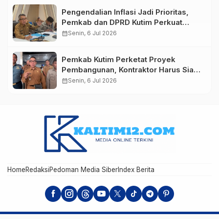
Pengendalian Inflasi Jadi Prioritas,
Pemkab dan DPRD Kutim Perkuat
Sinergi Jaga Stabilitas Harga
calendar_month
Senin, 6 Jul 2026
Pemkab Kutim Perketat Proyek
Pembangunan, Kontraktor Harus Siap
Modal dan Tanggung Jawab
calendar_month
Senin, 6 Jul 2026
Home
Redaksi
Pedoman Media Siber
Index Berita