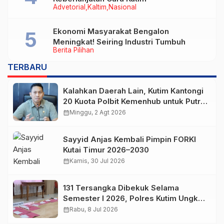
Advetorial
Kaltim
Nasional
Ekonomi Masyarakat Bengalon
Meningkat! Seiring Industri Tumbuh
Berita Pilihan
TERBARU
Kalahkan Daerah Lain, Kutim Kantongi
20 Kuota Polbit Kemenhub untuk Putra
Daerah
calendar_month
Minggu, 2 Agt 2026
Sayyid Anjas Kembali Pimpin FORKI
Kutai Timur 2026–2030
calendar_month
Kamis, 30 Jul 2026
131 Tersangka Dibekuk Selama
Semester I 2026, Polres Kutim Ungkap
112 Kasus Narkoba
calendar_month
Rabu, 8 Jul 2026