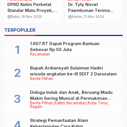
DPRD Kutim Perketat
Dr. Tyty Novel
Standar Mutu Proyek,
Paembonan Terima
Dorong Penerapan
Banyak Aspirasi
calendar_month
Rabu, 19 Nov 2025
calendar_month
Kamis, 21 Nov 2024
Sistem Penilaian Kinerja
Infrastruktur dan
Kontraktor
Pendidikan Saat Reses
TERPOPULER
di Dapil II
1.607 RT Dapat Program Bantuan
Sebesar Rp 50 Juta
Kecamatan
Bupati Ardiansyah Sulaiman Hadiri
wisuda angkatan ke-III SDIT 2 Darusalam
Berita Pilihan
Diduga Induk dan Anak, Beruang Madu
Makin Sering Muncul di Permukiman
Berita Pilihan
Kaltim
Kecamatan
Kutai Timur
Warga
Ragam
Strategi Pemanfaatan Alam
Keberlanjutan Cara Kutim