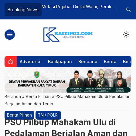
rkuat Akses dan
Mutasi Pejabat Dinilai Wajar, Perak
Pisang K
search
Breaking News
n Kesehatan
Kutim Ingatkan Jabatan Sekwan
Komoditas
Harus Selektif
Kutim
menu
light_mode
home
Advetorial
Balikpapan
Bencana
Berita
Berita
Beranda
»
Berita Pilihan
»
PSU Pilbup Mahakam Ulu di Pedalaman
Berjalan Aman dan Tertib
Berita Pilihan
TNI/ POLRI
PSU Pilbup Mahakam Ulu di
Pedalaman Berjalan Aman dan