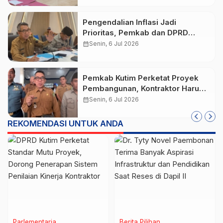
Pengendalian Inflasi Jadi
Prioritas, Pemkab dan DPRD
Kutim Perkuat Sinergi Jaga
calendar_month
Senin, 6 Jul 2026
Stabilitas Harga
Pemkab Kutim Perketat Proyek
Pembangunan, Kontraktor Harus
Siap Modal dan Tanggung Jawab
calendar_month
Senin, 6 Jul 2026
REKOMENDASI UNTUK ANDA
Parlementaria
Berita Pilihan