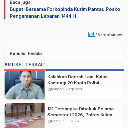
Baca juga:
Bupati Bersama Forkopinda Kutim Pantau Posko
Pengamanan Lebaran 1444 H
15 total views
Penulis
: Redaksi
ARTIKEL TERKAIT
Kalahkan Daerah Lain, Kutim
Kantongi 20 Kuota Polbit
Kemenhub untuk Putra Daerah
calendar_month
Minggu, 2 Agt 2026
131 Tersangka Dibekuk Selama
Semester I 2026, Polres Kutim
Ungkap 112 Kasus Narkoba
calendar_month
Rabu, 8 Jul 2026