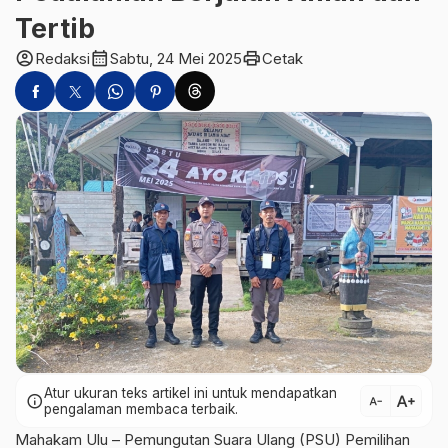
Tertib
account_circle
calendar_month
print
Redaksi
Sabtu, 24 Mei 2025
Cetak
Atur ukuran teks artikel ini untuk mendapatkan
text_increase
info
text_decrease
pengalaman membaca terbaik.
Mahakam Ulu – Pemungutan Suara Ulang (PSU) Pemilihan